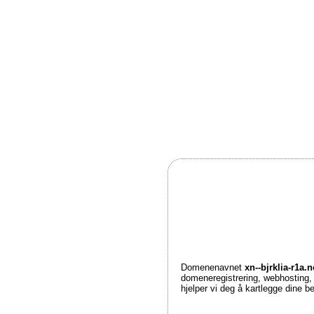
Domenenavnet
xn--bjrklia-r1a.
domeneregistrering, webhosting
hjelper vi deg å kartlegge dine 